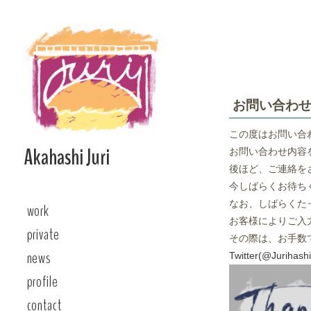
Skip
to
content
お問い合わ
この度はお問い合
Akahashi Juri
お問い合わせ内容
後ほど、ご連絡を
今しばらくお待ち
なお、しばらくた
work
お客様によりご入
private
その際は、お手数
news
Twitter(@Jurihashi
profile
contact