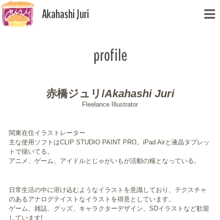
Akahashi Juri
Skip
profile
to
content
赤橋ジュリ/
Akahashi Juri
Fleelance Illustrator
関東在住イラストレーター
主な使用ソフトはCLIP STUDIO PAINT PRO。iPad Airと液晶タブレッ
トで描いてる。
アニメ、ゲーム、アイドルとじゃがいもが活動の糧となっている。
日常生活の中に溶け込むようなイラストを意識しており、テクスチャ
のあるアナログテイストなイラストを得意としています。
ゲーム、雑誌、グッズ、キャラクターデザイン、SDイラストなど歓迎
しています!